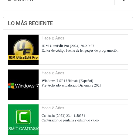
LO MÁS RECIENTE
Hace 2 Años
IDM UltraEdit Pro [2024] 30.2.0.27
Editor de código fuente de lenguajes de programación
Hace 2 Años
Windows 7 SP1 Ultimate [Español]
Pre-Activado actualizado Diciembre 2023
Hace 2 Años
Camtasia [2023] 23.4.1.50334
Capturador de pantalla y editor de vídeo